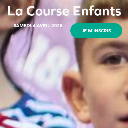
L
a
C
o
u
r
s
e
E
n
f
a
n
t
s
SAMEDI 4 AVRIL 2026
JE M'INSCRIS