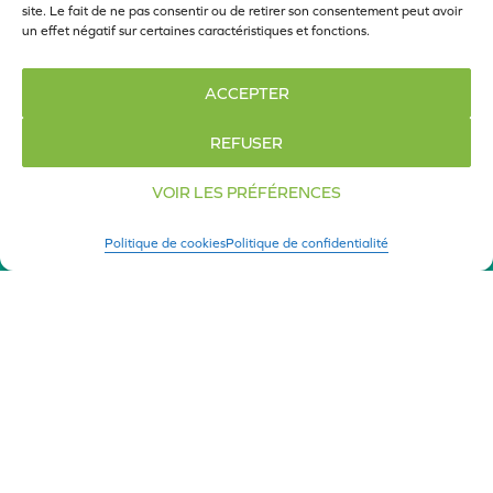
site. Le fait de ne pas consentir ou de retirer son consentement peut avoir
un effet négatif sur certaines caractéristiques et fonctions.
ACCEPTER
REFUSER
DISTANCE
TARIF
VOIR LES PRÉFÉRENCES
500m à 2500m
Gratuit
Politique de cookies
Politique de confidentialité
LIMITE PARTICIPANTS
DÉPART
1000
14H30
UNE COURSE AU STADE DE FRANCE POUR NOS
PETITS CHAMPIONS