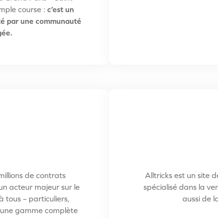
imple course :
c’est un
orté par une communauté
gée.
millions de contrats
Alltricks est un site
n acteur majeur sur le
spécialisé dans la ve
 tous – particuliers,
aussi de l
s – une gamme complète