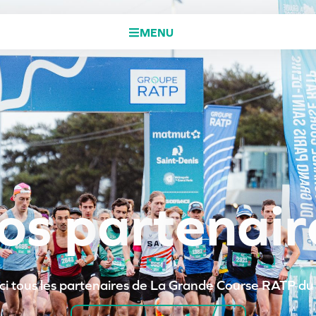
MENU
o
s
p
a
r
t
e
n
a
i
r
ci tous les partenaires de La Grande Course RATP du