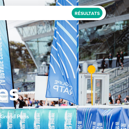
RÉSULTATS
e
s
 Grand Paris